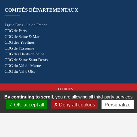
COMITÉS DÉPARTEMENTAUX
Ligue Paris - Île de France
CDG de Paris
CDG de Seine & Marne
CDG des Yvelines
CDG de l'Essonne
CDG des Hauts de Seine
CDG de Seine Saint Denis
CDG du Val de Marne
CDG du Val d'Oise
COOKIES
By continuing to scroll,
you are allowing all third-party services
Copyright © 2026 - CD de Golf du Val de Marne. Tous droits réservés.
Réalisation
vt-
OK, accept all
Deny all cookies
Personalize
design