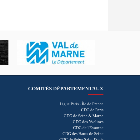
COMITÉS DÉPARTEMENTAUX
Ligue Paris - Île de France
CDG de Paris
CDG de Seine & Marne
CDG des Yvelines
CDG de l'Essonne
CDG des Hauts de Seine
CDG de Seine Saint Denis