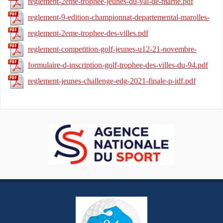
ormesson-2022-2.pdf
reglement-2eme-trophee-jeunes-du-val-de-marne.pdf
reglement-9-edition-championnat-departemental-marolles-
2022.pdf
reglement-2eme-trophee-des-villes.pdf
reglement-competition-golf-jeunes-u12-21-novembre-
2021.pdf
formulaire-d-inscription-golf-trophee-des-villes-du-94.pdf
reglement-jeunes-challenge-edg-2021-finale-p-idf.pdf