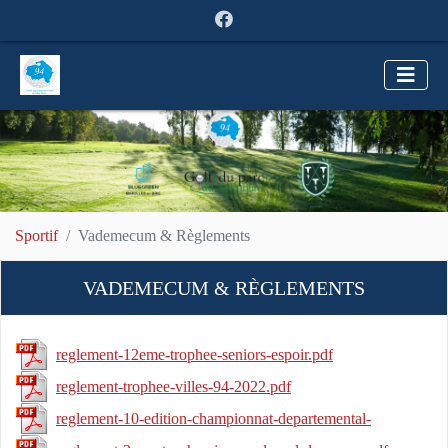
Sportif
Vademecum & Règlements
VADEMECUM & RÈGLEMENTS
reglement-12eme-trophee-seniors-espoir.pdf
reglement-trophee-villes-94-2022.pdf
reglement-10-edition-championnat-departemental-