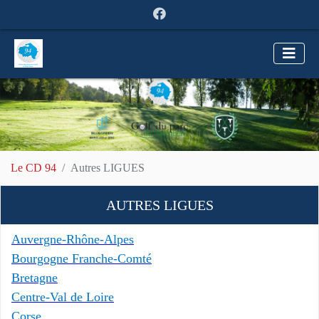
Le CD 94
Autres LIGUES
AUTRES LIGUES
Auvergne-Rhône-Alpes
Bourgogne Franche-Comté
Bretagne
Centre-Val de Loire
Corse