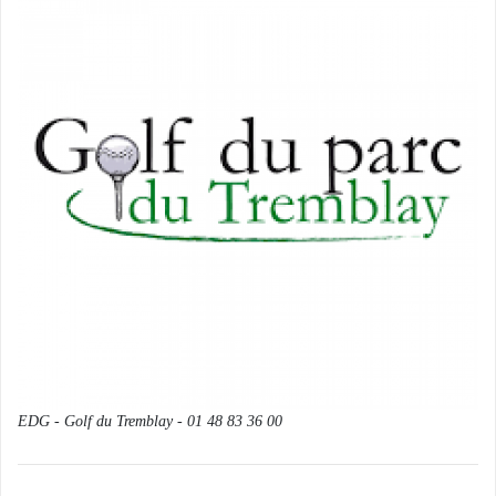
EDG - Golf du Tremblay - 01 48 83 36 00