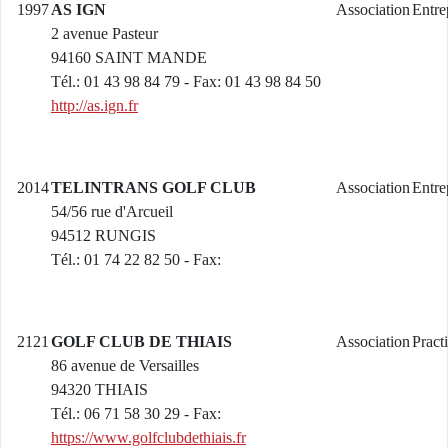
1997
AS IGN
Association
Entre
2 avenue Pasteur
94160 SAINT MANDE
Tél.: 01 43 98 84 79 - Fax: 01 43 98 84 50
http://as.ign.fr
2014
TELINTRANS GOLF CLUB
Association
Entre
54/56 rue d'Arcueil
94512 RUNGIS
Tél.: 01 74 22 82 50 - Fax:
2121
GOLF CLUB DE THIAIS
Association
Pract
86 avenue de Versailles
94320 THIAIS
Tél.: 06 71 58 30 29 - Fax:
https://www.golfclubdethiais.fr