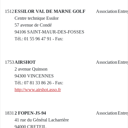
1512
ESSILOR VAL DE MARNE GOLF
Association
Entre
Centre technique Essilor
57 avenue de Condé
94106 SAINT-MAUR-DES-FOSSES
Tél.: 01 55 96 47 91 - Fax:
1753
AIRSHOT
Association
Entre
2 avenue Quinson
94300 VINCENNES
Tél.: 07 81 33 86 26 - Fax:
http://www.airshot.asso.fr
1831
2 FOPEN-JS-94
Association
Entre
41 rue du Général Lacharrière
94000 CRETEIL