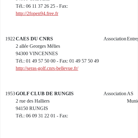
Tél.: 06 11 37 26 25 - Fax:
http://2fopen94.free.fr
1922
CAES DU CNRS
Association
Entre
2 allée Georges Mélies
94300 VINCENNES
Tél.: 01 49 57 50 00 - Fax: 01 49 57 50 49
http://seras-golf.cnrs-bellevue.fr/
1953
GOLF CLUB DE RUNGIS
Association
AS
2 rue des Halliers
Munic
94150 RUNGIS
Tél.: 06 09 31 22 01 - Fax: