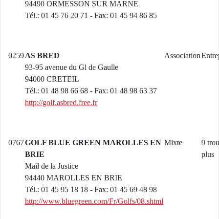
94490 ORMESSON SUR MARNE
Tél.: 01 45 76 20 71 - Fax: 01 45 94 86 85
0259
AS BRED
Association
Entre
93-95 avenue du Gl de Gaulle
94000 CRETEIL
Tél.: 01 48 98 66 68 - Fax: 01 48 98 63 37
http://golf.asbred.free.fr
0767
GOLF BLUE GREEN MAROLLES EN
Mixte
9 tro
BRIE
plus
Mail de la Justice
94440 MAROLLES EN BRIE
Tél.: 01 45 95 18 18 - Fax: 01 45 69 48 98
http://www.bluegreen.com/Fr/Golfs/08.shtml