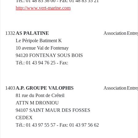
Tél.: 01 48 83 36 00 - Fax: 01 48 83 35 21
http://www.vert-marine.com
1332
AS PALATINE
Association
Entre
Le Péripole Batiment K
10 avenue Val de Fontenay
94120 FONTENAY SOUS BOIS
Tél.: 01 43 94 76 25 - Fax:
1403
A.P. GROUPE VALOPHIS
Association
Entre
81 rue du Pont de Créteil
ATTN M DRONIOU
94107 SAINT MAUR DES FOSSES
CEDEX
Tél.: 01 43 97 55 57 - Fax: 01 43 97 56 62