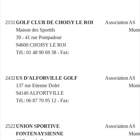
2151
GOLF CLUB DE CHOISY LE ROI
Association
AS
Maison des Sportifs
Munic
39 - 41 rue Pompadour
94600 CHOISY LE ROI
Tél.: 01 48 90 69 38 - Fax:
2432
US D'ALFORVILLE GOLF
Association
AS
137 rue Etienne Dolet
Munic
94140 ALFORTVILLE
Tél.: 06 87 70 95 12 - Fax:
2522
UNION SPORTIVE
Association
AS
FONTENAYSIENNE
Munic